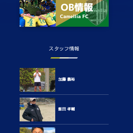
スタッフ情報
加藤 義裕
飯田 孝輔