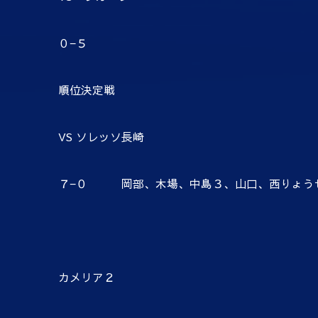
０−５
順位決定戦
VS ソレッソ長崎
７−０ 岡部、木場、中島３、山口、西りょう
カメリア２