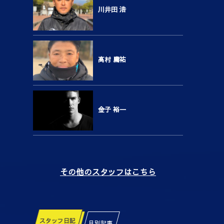
川井田 浩
高村 庸祐
金子 裕一
その他のスタッフはこちら
スタッフ日記
月別記事