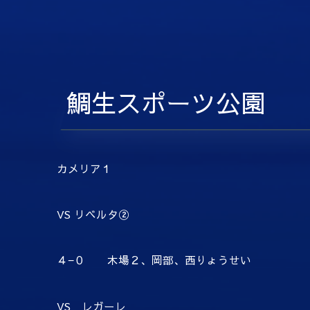
鯛生スポーツ公園
カメリア１
VS リベルタ②
４−０ 木場２、岡部、西りょうせい
VS レガーレ