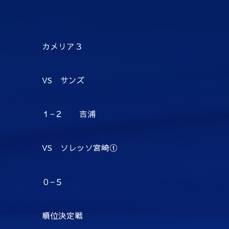
カメリア３
VS サンズ
１−２ 吉浦
VS ソレッソ宮崎①
０−５
順位決定戦