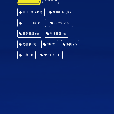
飯田日記
(413)
加藤日記
(32)
川井田日記
(13)
スタッフ
(9)
田島日記
(6)
舩津日記
(6)
応援者
(5)
OB
(3)
飯田
(2)
加藤
(1)
金子日記
(1)