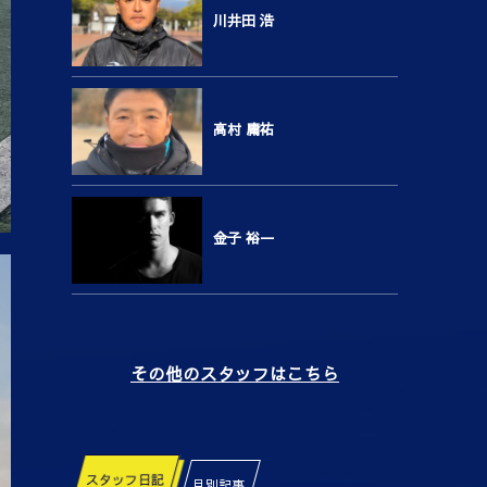
川井田 浩
高村 庸祐
金子 裕一
その他のスタッフはこちら
スタッフ日記
月別記事