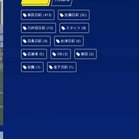
飯田日記
(413)
加藤日記
(32)
川井田日記
(13)
スタッフ
(9)
田島日記
(6)
舩津日記
(6)
応援者
(5)
OB
(3)
飯田
(2)
加藤
(1)
金子日記
(1)