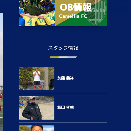
スタッフ情報
加藤 義裕
飯田 孝輔