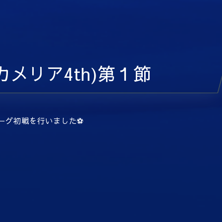
メリア4th)第１節
ーグ初戦を行いました⚽️