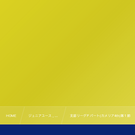
HOME
ジュニアユース , …
支部リーグＦパート(カメリア4th)第１節