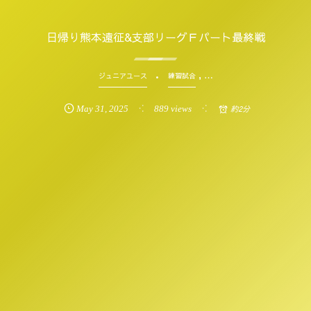
日帰り熊本遠征&支部リーグＦパート最終戦
, …
ジュニアユース
練習試合
May
31
,
2025
889 views
約2分