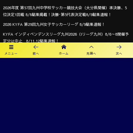
2026年度 第57回九州中学校サッカー競技大会（大分県開催）準決勝、5
位決定1回戦 8/8結果掲載！決勝･第5代表決定戦8/9結果速報！
2026 KYFA 第29回九州女子サッカーリーグ 8/9結果速報！
KYFA インディペンデンスリーグ九州2026（Iリーグ九州）8/6～8開催予
定分は中止 8/11.12結果速報！
2026年度 第40回大文字杯少年サッカー大会 U-12 (福岡) 組合せ掲載！
メニュー
前へ
ホーム
先頭へ
次へ
8/8,9結果速報！
2026年度 KYFA第43回九州女子サッカー選手権大会 兼 第48回皇后杯九州
大会（長崎県開催）9/12～14開催！残るは鹿児島8/9決定予定！
オフィシャルスポンサー