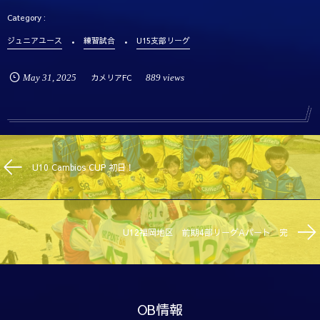
ジュニアユース
練習試合
U15支部リーグ
May
31
,
2025
カメリアFC
889 views
U10 Cambios CUP 初日！
U12福岡地区 前期4部リーグAパート 完
OB情報