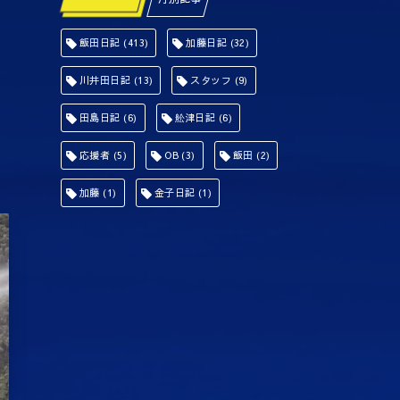
飯田日記
(413)
加藤日記
(32)
川井田日記
(13)
スタッフ
(9)
田島日記
(6)
舩津日記
(6)
応援者
(5)
OB
(3)
飯田
(2)
加藤
(1)
金子日記
(1)