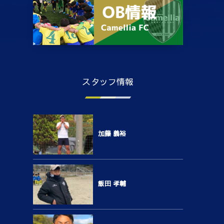
スタッフ情報
加藤 義裕
飯田 孝輔