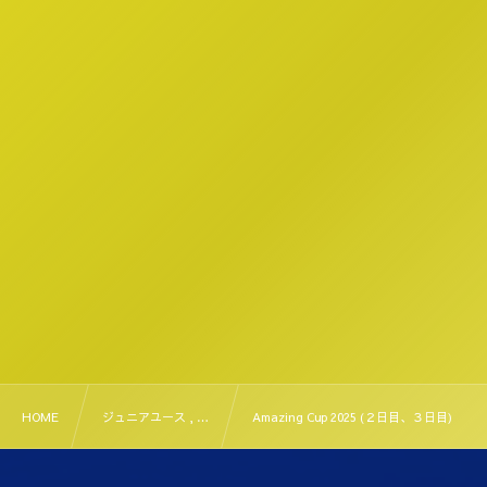
HOME
ジュニアユース , …
Amazing Cup 2025 (２日目、３日目)