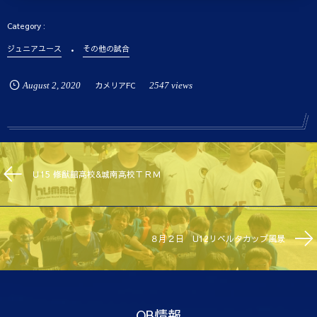
ジュニアユース
その他の試合
August
2
,
2020
カメリアFC
2547 views
Ｕ15 修猷館高校&城南高校ＴＲＭ
８月２日 U12リベルタカップ風景
OB情報