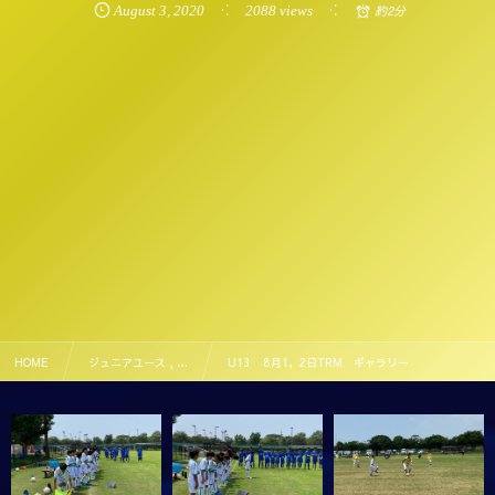
August
3
,
2020
2088 views
約2分
HOME
ジュニアユース , …
U13 8月1，2日TRM ギャラリー