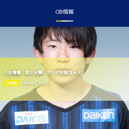
OB情報
ＯＢ情報 宮川大輝 ガンバ大阪ユース
OB情報
March
6
,
2023