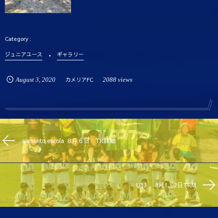
ジュニアユース
ギャラリー
August
3
,
2020
カメリアFC
2088 views
alimento escola ８月６日 TR詳細
U13 8月1，2日TRM