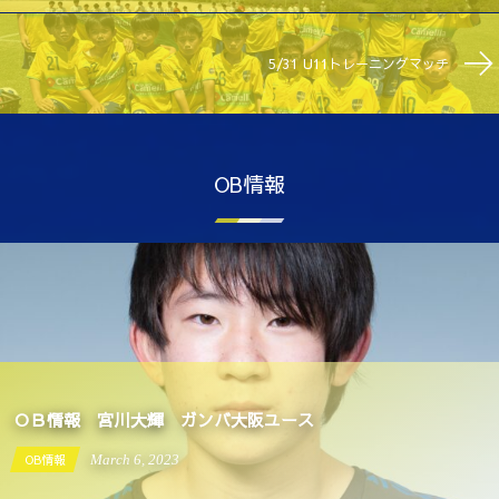
5/31 U11トレーニングマッチ
OB情報
ＯＢ情報 宮川大輝 ガンバ大阪ユース
OB情報
March
6
,
2023