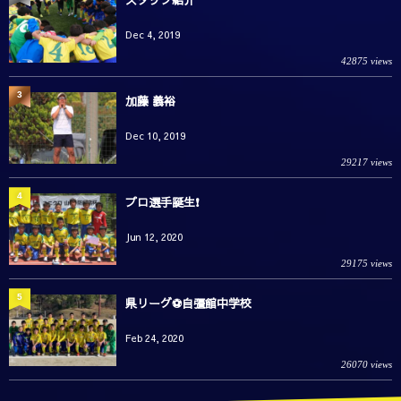
スタッフ紹介
Dec 4, 2019
42875 views
3
加藤 義裕
Dec 10, 2019
29217 views
4
プロ選手誕生❗️
Jun 12, 2020
29175 views
5
県リーグ⚽️自彊館中学校
Feb 24, 2020
26070 views