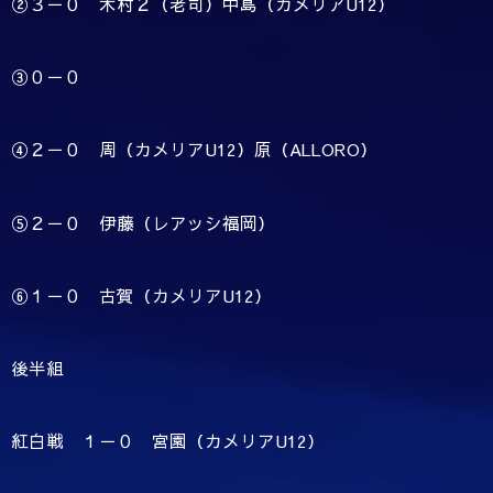
②３－０ 木村２（老司）中島（カメリアU12）
③０－０
④２－０ 周（カメリアU12）原（ALLORO）
⑤２－０ 伊藤（レアッシ福岡）
⑥１－０ 古賀（カメリアU12）
後半組
紅白戦 １－０ 宮園（カメリアU12）