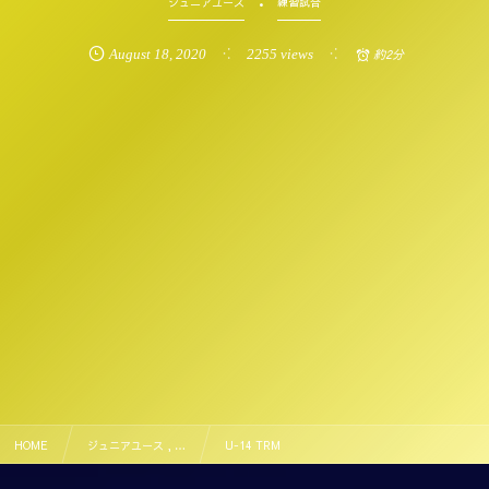
ジュニアユース
練習試合
August
18
,
2020
2255 views
約2分
HOME
ジュニアユース , …
U-14 TRM