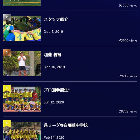
61538 views
2
スタッフ紹介
Dec 4, 2019
42909 views
3
加藤 義裕
Dec 10, 2019
29247 views
4
プロ選手誕生❗️
Jun 12, 2020
29202 views
5
県リーグ⚽️自彊館中学校
Feb 24, 2020