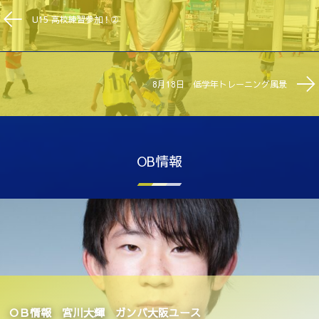
U15 高校練習参加！➁
8月18日 低学年トレーニング風景
OB情報
ＯＢ情報 宮川大輝 ガンバ大阪ユース