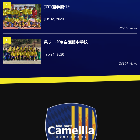
4
プロ選手誕生❗️
Jun 12, 2020
29202 views
5
県リーグ⚽️自彊館中学校
Feb 24, 2020
26107 views