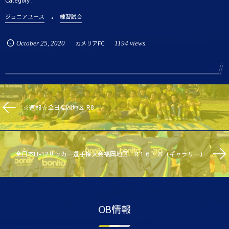
ジュニアユース
練習試合
October
25
,
2020
カメリアFC
1194 views
☆速報☆全日福岡地区 R8
全日本U-12サッカー選手権大会福岡地区 R１６・８（ギャラリー）
OB情報