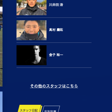
川井田 浩
高村 庸祐
金子 裕一
その他のスタッフはこちら
スタッフ日記
月別記事