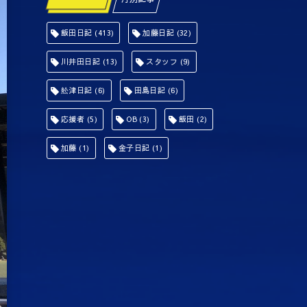
飯田日記
(413)
加藤日記
(32)
川井田日記
(13)
スタッフ
(9)
舩津日記
(6)
田島日記
(6)
応援者
(5)
OB
(3)
飯田
(2)
加藤
(1)
金子日記
(1)