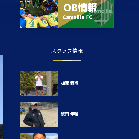
スタッフ情報
加藤 義裕
飯田 孝輔