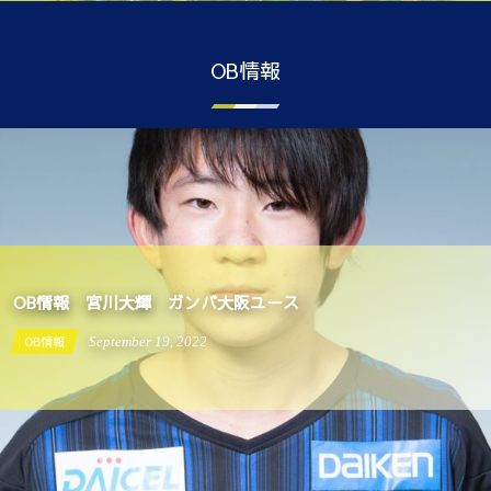
OB情報
OB情報 宮川大輝 ガンバ大阪ユース
OB情報
September
19
,
2022