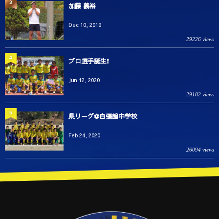
3
加藤 義裕
Dec 10, 2019
29226 views
4
プロ選手誕生❗️
Jun 12, 2020
29182 views
5
県リーグ⚽️自彊館中学校
Feb 24, 2020
26094 views