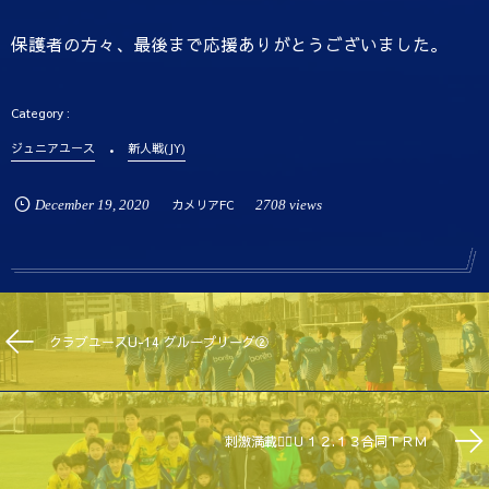
保護者の方々、最後まで応援ありがとうございました。
ジュニアユース
新人戦(JY)
December
19
,
2020
カメリアFC
2708 views
クラブユースU-14 グループリーグ②
刺激満載👉🏾Ｕ１２.１３合同ＴＲＭ