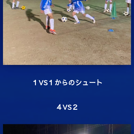
１VS１からのシュート
４VS２