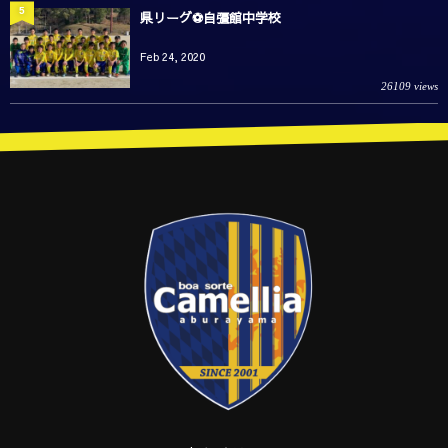
5
県リーグ⚽️自彊館中学校
Feb 24, 2020
26109 views