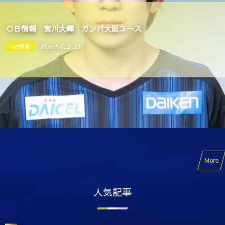
ＯＢ情報 宮川大輝 ガンバ大阪ユース
OB情報
March
6
,
2023
More
人気記事