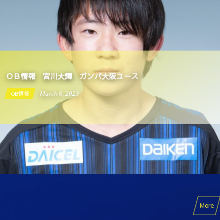
ＯＢ情報 宮川大輝 ガンバ大阪ユース
OB情報
March
6
,
2023
More