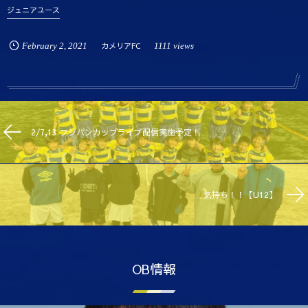
ジュニアユース
February
2
,
2021
カメリアFC
1111 views
2/7,13 フジパンカップライブ配信実施予定！
気持ち！！【U12】
OB情報