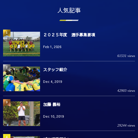
人気記事
1
２０２５年度 選手募集要項
Feb 1, 2026
61531 views
2
スタッフ紹介
Dec 4, 2019
42903 views
3
加藤 義裕
Dec 10, 2019
29244 views
4