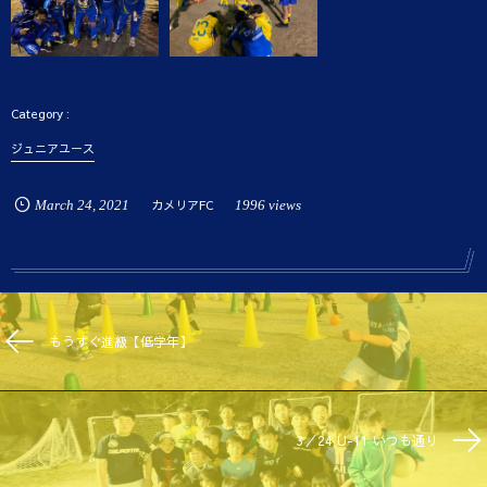
ジュニアユース
March
24
,
2021
カメリアFC
1996 views
もうすぐ進級【低学年】
3／24 U-11 いつも通り