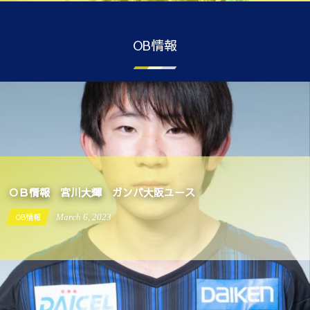
OB情報
ＯＢ情報 宮川大輝 ガンバ大阪ユース
OB情報
March
6
,
2023