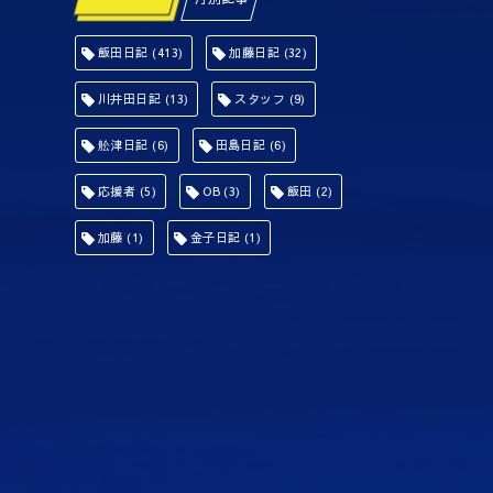
飯田日記
(413)
加藤日記
(32)
川井田日記
(13)
スタッフ
(9)
舩津日記
(6)
田島日記
(6)
応援者
(5)
OB
(3)
飯田
(2)
加藤
(1)
金子日記
(1)