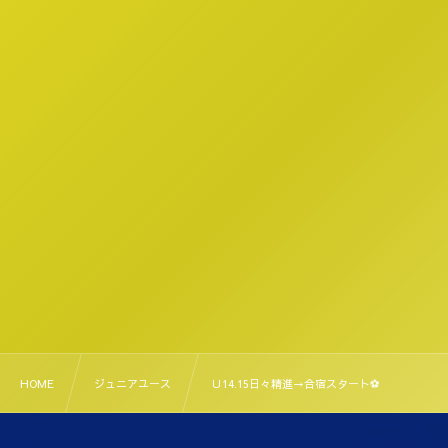
HOME
ジュニアユース
Ｕ14.15日々精進→合宿スタート⚽️