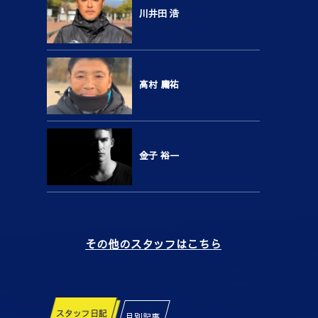
川井田 浩
高村 庸祐
金子 裕一
その他のスタッフはこちら
スタッフ日記
月別記事