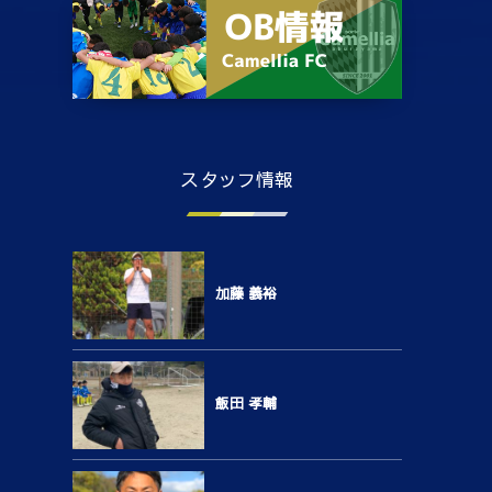
スタッフ情報
加藤 義裕
飯田 孝輔