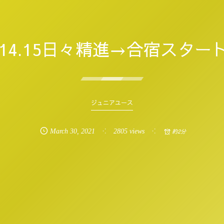
14.15日々精進→合宿スタート
ジュニアユース
March
30
,
2021
2805 views
約2分