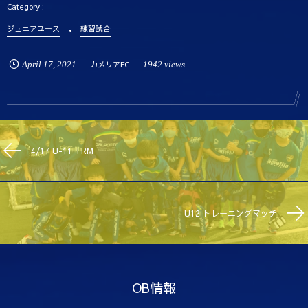
ジュニアユース
練習試合
April
17
,
2021
カメリアFC
1942 views
4/17 U-11 TRM
U12 トレーニングマッチ
OB情報