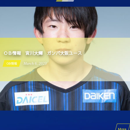
ＯＢ情報 宮川大輝 ガンバ大阪ユース
OB情報
March
6
,
2023
More