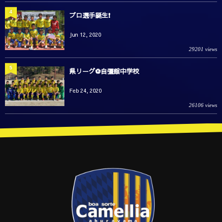
4
プロ選手誕生❗️
Jun 12, 2020
29201 views
5
県リーグ⚽️自彊館中学校
Feb 24, 2020
26106 views