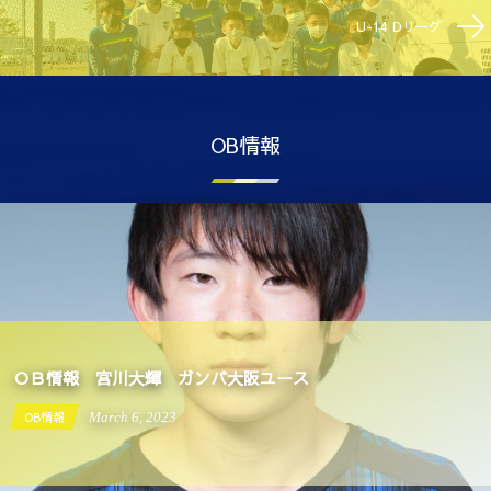
U-14 Dリーグ
OB情報
ＯＢ情報 宮川大輝 ガンバ大阪ユース
OB情報
March
6
,
2023