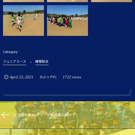
ジュニアユース
練習試合
April
25
,
2021
カメリアFC
1722 views
U15日々精進👉リーグ戦開幕に向けて