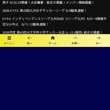
男子 8/22.23開催！大会概要・組合せ掲載！メンバー情報掲載！
2026 KYFA 第29回九州女子サッカーリーグ 8/9結果速報！
KYFA インディペンデンスリーグ九州2026（Iリーグ九州）8/6～8開催予
定分は中止 8/11.12結果速報！
2026年度 第40回大文字杯少年サッカー大会 U-12 (福岡) 組合せ掲載！
8/8,9結果速報！
メニュー
前へ
ホーム
先頭へ
次へ
2026年度 KYFA第43回九州女子サッカー選手権大会 兼 第48回皇后杯九州
大会（長崎県開催）9/12～14開催！残るは鹿児島8/9決定予定！
オフィシャルスポンサー