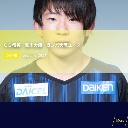
OB情報
September
19
2022
More