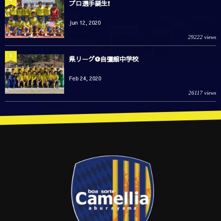
プロ選手誕生❗️
Jun 12, 2020
29222 views
5
県リーグ⚽️自彊館中学校
Feb 24, 2020
26117 views