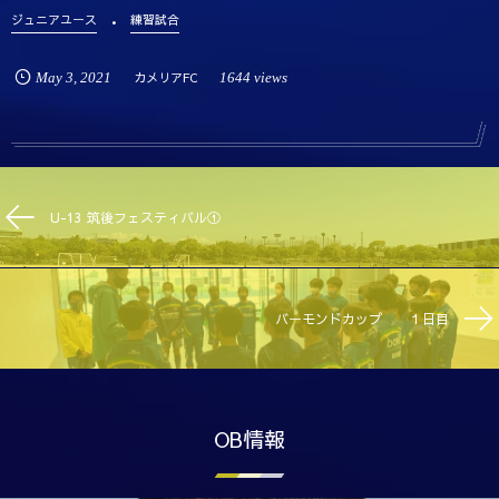
ジュニアユース
練習試合
May
3
,
2021
カメリアFC
1644 views
U-13 筑後フェスティバル①
バーモンドカップ １日目
OB情報