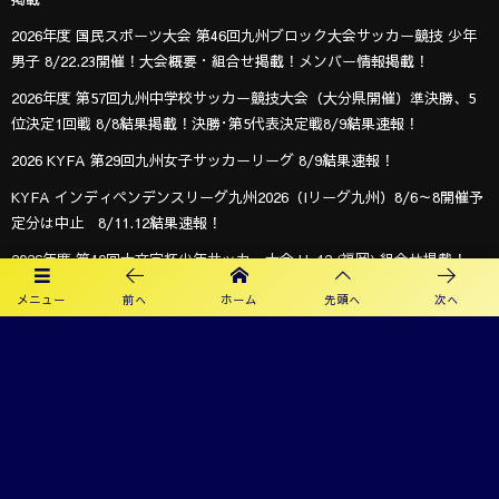
2026年度 国民スポーツ大会 第46回九州ブロック大会サッカー競技 少年
男子 8/22.23開催！大会概要・組合せ掲載！メンバー情報掲載！
2026年度 第57回九州中学校サッカー競技大会（大分県開催）準決勝、5
位決定1回戦 8/8結果掲載！決勝･第5代表決定戦8/9結果速報！
2026 KYFA 第29回九州女子サッカーリーグ 8/9結果速報！
KYFA インディペンデンスリーグ九州2026（Iリーグ九州）8/6～8開催予
定分は中止 8/11.12結果速報！
2026年度 第40回大文字杯少年サッカー大会 U-12 (福岡) 組合せ掲載！
8/8,9結果速報！
メニュー
前へ
ホーム
先頭へ
次へ
2026年度 KYFA第43回九州女子サッカー選手権大会 兼 第48回皇后杯九州
大会（長崎県開催）9/12～14開催！残るは鹿児島8/9決定予定！
オフィシャルスポンサー