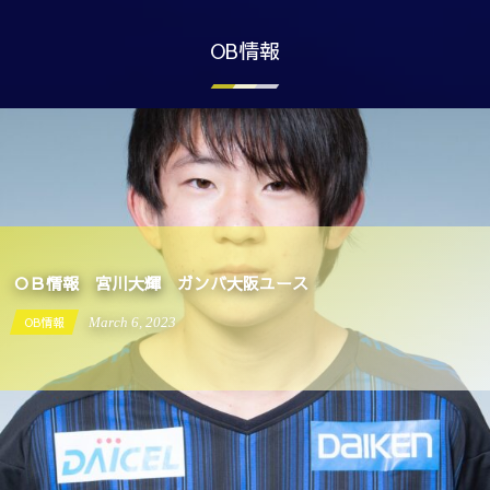
OB情報
 ガンバ大阪ユース
23
OB情報
September