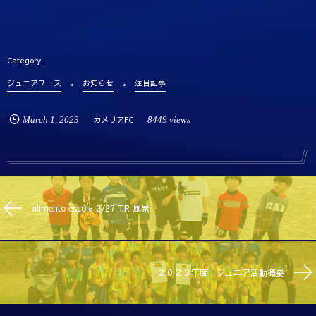
ジュニアユース
お知らせ
注目記事
March
1
,
2023
カメリアFC
8449 views
alimento escola 2/27 TR 風景
２０２３年度 ジュニア活動概要