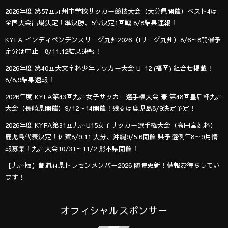
2026年度 第57回九州中学校サッカー競技大会（大分県開催）ベスト4は
全国大会出場決定！準決勝、5位決定1回戦 8/8結果速報！
KYFA インディペンデンスリーグ九州2026（Iリーグ九州）8/6～8開催予
定分は中止 8/11.12結果速報！
2026年度 第40回大文字杯少年サッカー大会 U-12 (福岡) 組合せ掲載！
8/8,9結果速報！
2026年度 KYFA第43回九州女子サッカー選手権大会 兼 第48回皇后杯九州
大会（長崎県開催）9/12～14開催！残るは鹿児島8/9決定予定！
2026年度 KYFA第31回九州U15女子サッカー選手権大会（高円宮妃杯）
鹿児島代表決定！佐賀8/9.11 大分、沖縄9/5.6開催 県予選例年8～9月情
報募集！九州大会10/31～11/2 熊本県開催！
【九州版】都道府県トレセンメンバー2026 随時更新！情報お待ちしてい
ます！
オフィシャルスポンサー