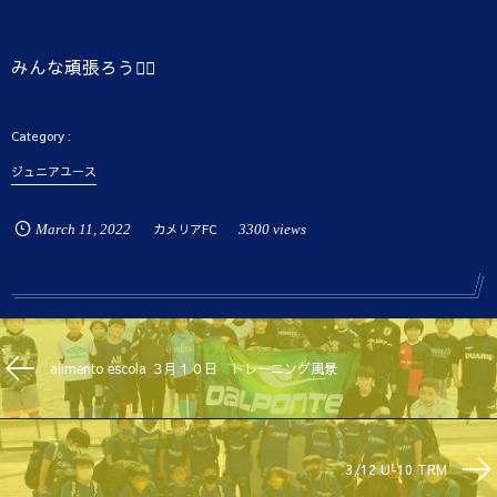
みんな頑張ろう👉🏾
ジュニアユース
March
11
,
2022
カメリアFC
3300 views
alimento escola ３月１０日 トレーニング風景
3/12 U-10 TRM