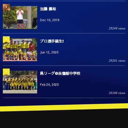
3
加藤 義裕
Dec 10, 2019
29244 views
4
プロ選手誕生❗️
Jun 12, 2020
29201 views
5
県リーグ⚽️自彊館中学校
Feb 24, 2020
26106 views