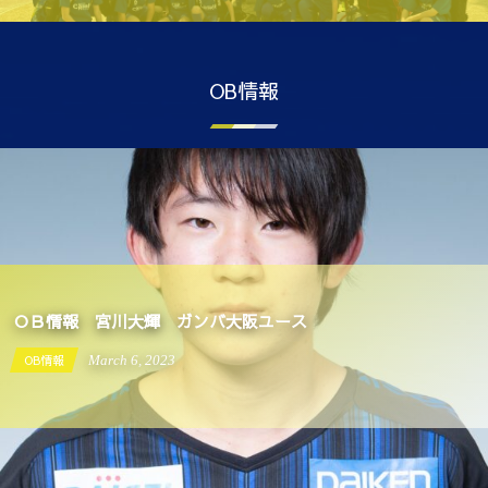
OB情報
ＯＢ情報 宮川大輝 ガンバ大阪ユース
OB情報
March
6
,
2023