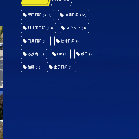
飯田日記
(413)
加藤日記
(32)
川井田日記
(13)
スタッフ
(9)
田島日記
(6)
舩津日記
(6)
応援者
(5)
OB
(3)
飯田
(2)
加藤
(1)
金子日記
(1)