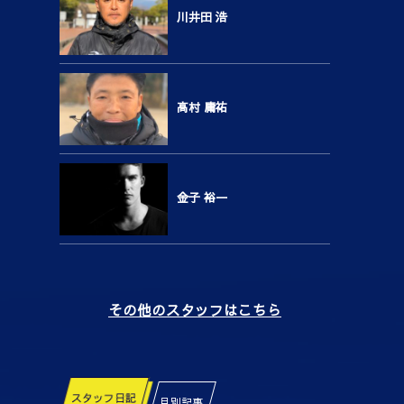
川井田 浩
高村 庸祐
金子 裕一
その他のスタッフはこちら
スタッフ日記
月別記事