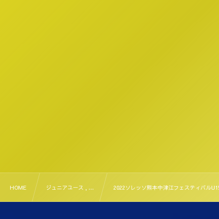
HOME
ジュニアユース , …
2022ソレッソ熊本中津江フェスティバルU15