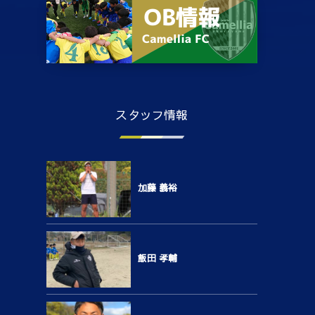
スタッフ情報
加藤 義裕
飯田 孝輔