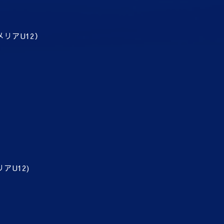
メリアU12）
アU12)