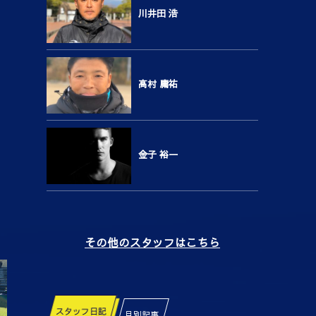
川井田 浩
高村 庸祐
金子 裕一
その他のスタッフはこちら
スタッフ日記
月別記事