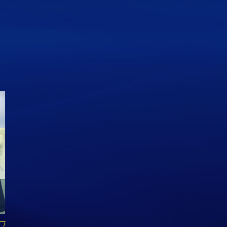
ジュニアユース 進路実績
ＯＢ情報 宮川大輝 ガンバ
O
（高校）
大阪ユース
大
June
26
,
2024
March
6
,
2023
Se