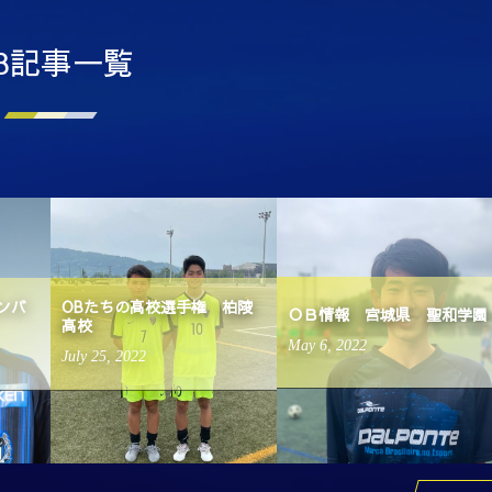
B記事一覧
ンバ
OBたちの高校選手権 柏陵
ＯＢ情報 宮城県 聖和学園
高校
May
6
,
2022
July
25
,
2022