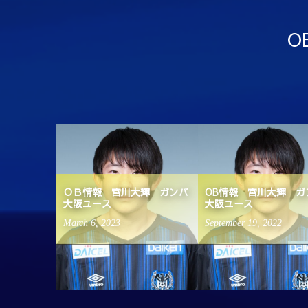
O
進路実績
ＯＢ情報 宮川大輝 ガンバ
OB情報 宮川大輝 ガ
大阪ユース
大阪ユース
March
6
,
2023
September
19
,
2022