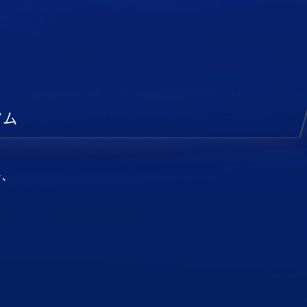
アム
で、