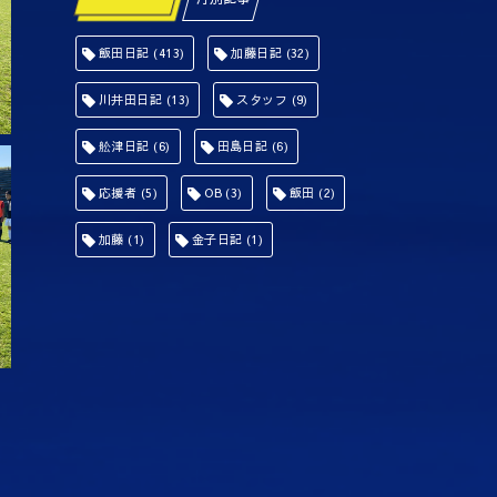
飯田日記
(413)
加藤日記
(32)
川井田日記
(13)
スタッフ
(9)
舩津日記
(6)
田島日記
(6)
応援者
(5)
OB
(3)
飯田
(2)
加藤
(1)
金子日記
(1)