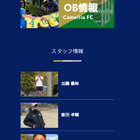
スタッフ情報
加藤 義裕
飯田 孝輔