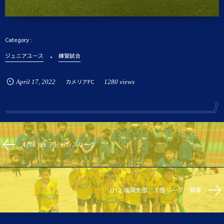
ジュニアユース
練習試合
April
17
,
2022
カメリアFC
1280 views
4/16 U9 アドバンスリーグ
U12 福岡支部 １部リーグ 開幕