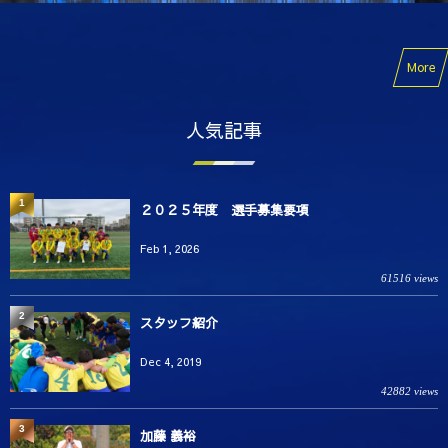
More
人気記事
1
２０２５年度 選手募集要項
Feb 1, 2026
61516 views
2
スタッフ紹介
Dec 4, 2019
42882 views
3
加藤 義裕