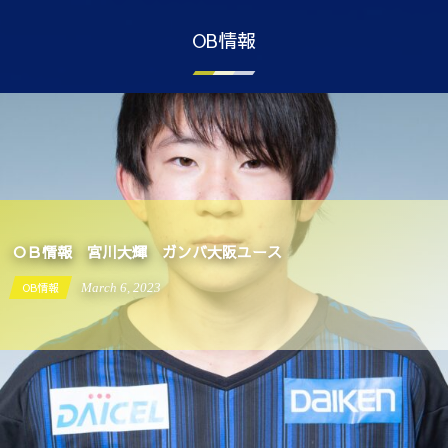
OB情報
ＯＢ情報 宮川大輝 ガンバ大阪ユース
OB情報
March
6
,
2023