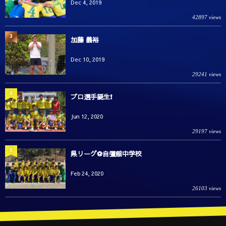
Dec 4, 2019
42897 views
3
加藤 義裕
Dec 10, 2019
29241 views
4
プロ選手誕生❗️
Jun 12, 2020
29197 views
5
県リーグ⚽️自彊館中学校
Feb 24, 2020
26103 views