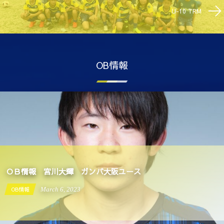
U-10 TRM
OB情報
ＯＢ情報 宮川大輝 ガンバ大阪ユース
OB情報
March
6
,
2023