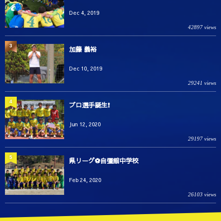
Dec 4, 2019
42897 views
3
加藤 義裕
Dec 10, 2019
29241 views
4
プロ選手誕生❗️
Jun 12, 2020
29197 views
5
県リーグ⚽️自彊館中学校
Feb 24, 2020
26103 views