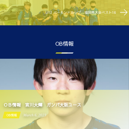
U12 バーモンドカップ 福岡県大会ベスト16
OB情報
ＯＢ情報 宮川大輝 ガンバ大阪ユース
OB情報
March
6
,
2023