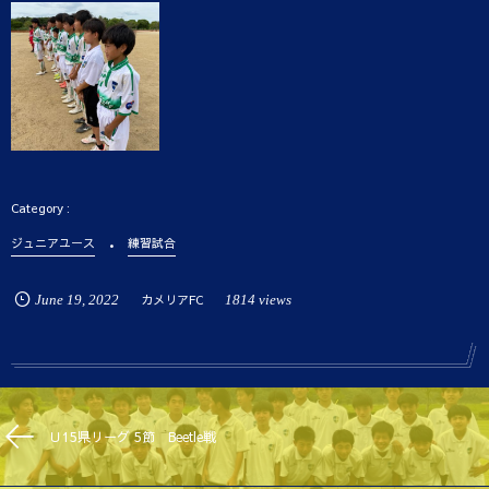
ジュニアユース
練習試合
June
19
,
2022
カメリアFC
1814 views
Ｕ15県リーグ 5節 Beetle戦