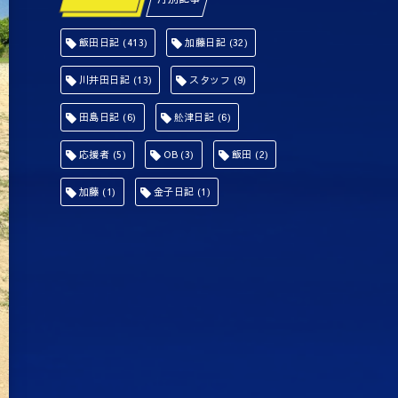
飯田日記
(413)
加藤日記
(32)
川井田日記
(13)
スタッフ
(9)
田島日記
(6)
舩津日記
(6)
応援者
(5)
OB
(3)
飯田
(2)
加藤
(1)
金子日記
(1)