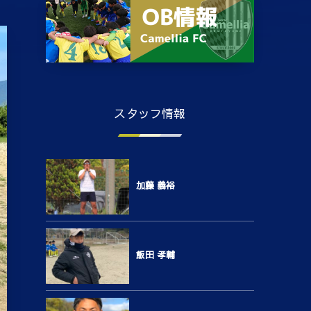
スタッフ情報
加藤 義裕
飯田 孝輔