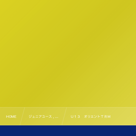
HOME
ジュニアユース , …
Ｕ１３ オリエントＴＲＭ