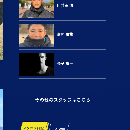
川井田 浩
高村 庸祐
金子 裕一
その他のスタッフはこちら
スタッフ日記
月別記事