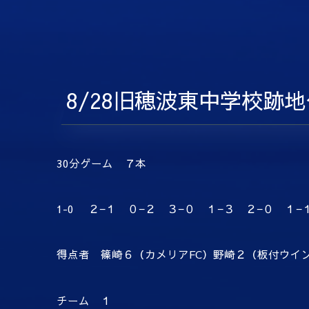
8/28旧穂波東中学校跡
30分ゲーム ７本
1-0 ２−１ ０−２ ３−０ １−３ ２−０ １−
得点者 篠崎６（カメリアFC）野崎２（板付ウイ
チーム １