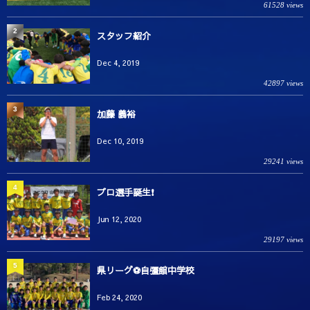
61528 views
2
スタッフ紹介
Dec 4, 2019
42897 views
3
加藤 義裕
Dec 10, 2019
29241 views
4
プロ選手誕生❗️
Jun 12, 2020
29197 views
5
県リーグ⚽️自彊館中学校
Feb 24, 2020