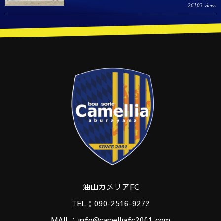
26103 views
油山カメリアFC
TEL：090-2516-9272
MAIL：info@camelliafc2001.com