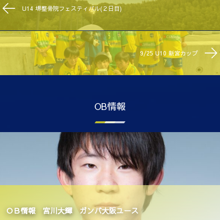
U14 堺整骨院フェスティバル(２日目)
9/25 U10 新宮カップ
OB情報
ＯＢ情報 宮川大輝 ガンバ大阪ユース