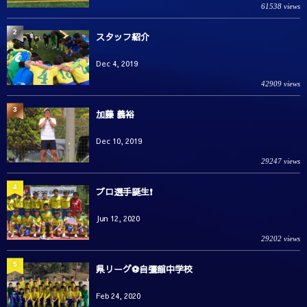
61538 views
2
スタッフ紹介
Dec 4, 2019
42909 views
3
加藤 義裕
Dec 10, 2019
29247 views
4
プロ選手誕生❗️
Jun 12, 2020
29202 views
5
県リーグ⚽️自彊館中学校
Feb 24, 2020