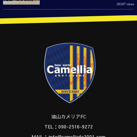
26107 views
油山カメリアFC
TEL：090-2516-9272
MAIL：info@camelliafc2001.com