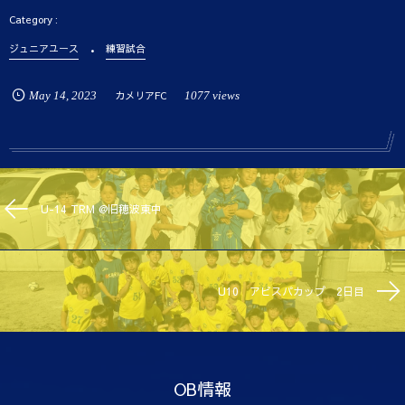
ジュニアユース
練習試合
May
14
,
2023
カメリアFC
1077 views
U-14 TRM @旧穂波東中
U10 アビスパカップ 2日目
OB情報