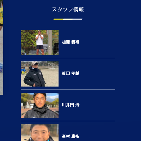
スタッフ情報
加藤 義裕
飯田 孝輔
川井田 浩
高村 庸祐