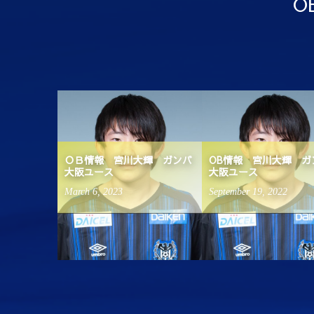
O
進路実績
ＯＢ情報 宮川大輝 ガンバ
OB情報 宮川大輝 ガ
大阪ユース
大阪ユース
March
6
,
2023
September
19
,
2022