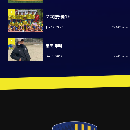
4
プロ選手誕生❗️
Jun 12, 2020
29182 views
7
飯田 孝輔
Dec 8, 2019
19205 views