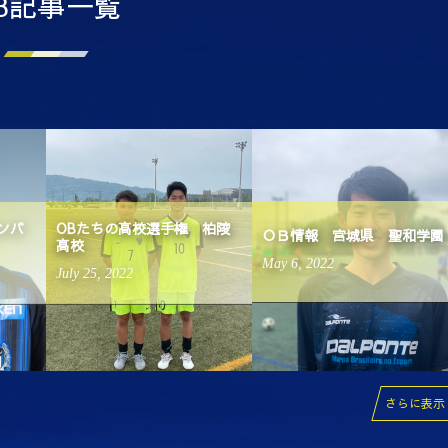
B記事一覧
ンバ
OBたちの高校選手権 柏陵
ＯＢ情報 宮城県 聖和学園
高校
May
6
,
2022
July
25
,
2022
さらに表示