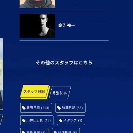
金子 裕一
その他のスタッフはこちら
ジュニアユース 進路実績
ＯＢ情報 宮川大輝 ガンバ
O
（高校）
大阪ユース
大
June
26
,
2024
March
6
,
2023
Se
スタッフ日記
月別記事
飯田日記
(413)
加藤日記
(32)
川井田日記
(13)
スタッフ
(9)
田島日記
(6)
舩津日記
(6)