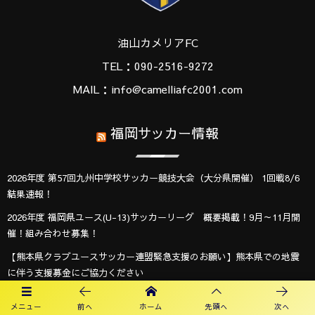
油山カメリアFC
TEL：090-2516-9272
MAIL：info@camelliafc2001.com
福岡サッカー情報
2026年度 第57回九州中学校サッカー競技大会（大分県開催） 1回戦8/6
結果速報！
2026年度 福岡県ユース(U-13)サッカーリーグ 概要掲載！9月～11月開
催！組み合わせ募集！
【熊本県クラブユースサッカー連盟緊急支援のお願い】熊本県での地震
に伴う支援募金にご協力ください
【九州版】都道府県トレセンメンバー2026 随時更新！情報お待ちしてい
メニュー
前へ
ホーム
先頭へ
次へ
ます！