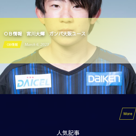
OB情報 宮川大輝 ガンバ大阪ユース
OB情報
September
19
,
2022
More
人気記事