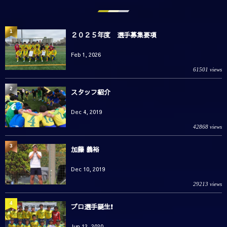
1
２０２５年度 選手募集要項
Feb 1, 2026
61501 views
2
スタッフ紹介
Dec 4, 2019
42868 views
3
加藤 義裕
Dec 10, 2019
29213 views
4
プロ選手誕生❗️
Jun 12, 2020