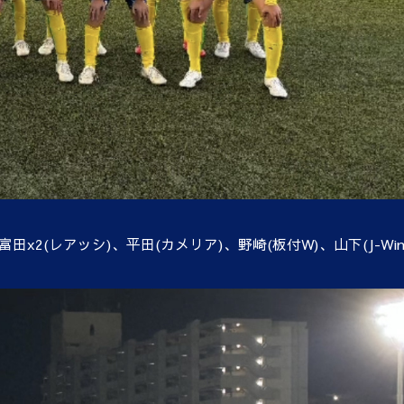
富田
x2(
レアッシ
)
、平田
(
カメリア
)
、野崎
(
板付
W)
、山下
(J-Win