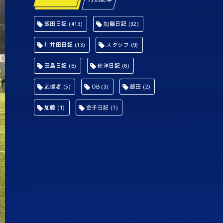
飯田日記
(413)
加藤日記
(32)
川井田日記
(13)
スタッフ
(9)
田島日記
(6)
舩津日記
(6)
応援者
(5)
OB
(3)
飯田
(2)
加藤
(1)
金子日記
(1)