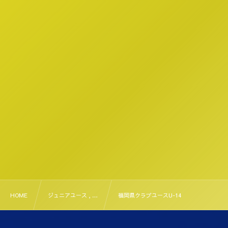
HOME
ジュニアユース , …
福岡県クラブユースU-14