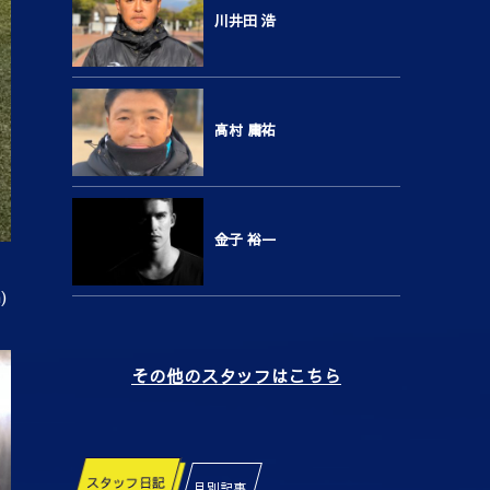
川井田 浩
高村 庸祐
金子 裕一
)
その他のスタッフはこちら
スタッフ日記
月別記事