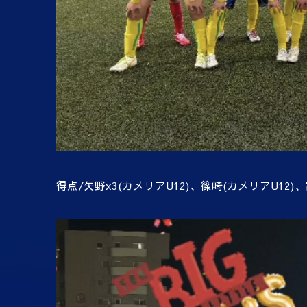
得点
/
矢野
x3(
カメリア
U12)
、篠崎
(
カメリア
U12)
、