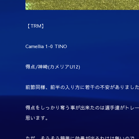
【
TRM
】
Camellia 1-0 TINO
得点
/
神崎
(
カメリア
U12)
前節同様、前半の入り方に若干の不安がありまし
得点をしっかり奪う事が出来たのは選手達がトレ
思います。
ただ、そうそう簡単に効果が出るわけは無いので