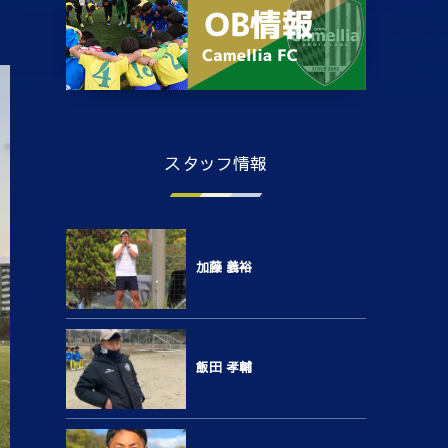
スタッフ情報
加藤 義裕
飯田 孝輔