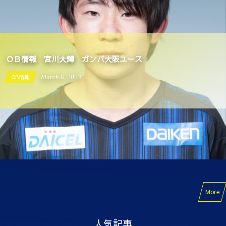
ＯＢ情報 宮川大輝 ガンバ大阪ユース
OB情報
March
6
,
2023
More
人気記事