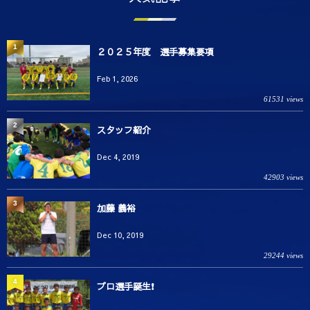
1
２０２５年度 選手募集要項
Feb 1, 2026
61531 views
2
スタッフ紹介
Dec 4, 2019
42903 views
3
加藤 義裕
Dec 10, 2019
29244 views
4
プロ選手誕生❗️