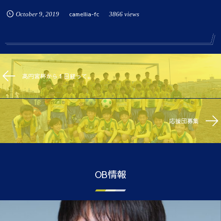
October
9
,
2019
camellia-fc
3866 views
高円宮杯から１日経って。
応援団募集
OB情報