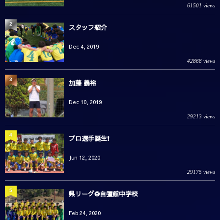
61501 views
2
スタッフ紹介
Dec 4, 2019
42868 views
3
加藤 義裕
Dec 10, 2019
29213 views
4
プロ選手誕生❗️
Jun 12, 2020
29175 views
5
県リーグ⚽️自彊館中学校
Feb 24, 2020