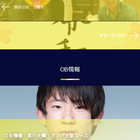
飯田日記 ご報告
歴史に残る時代
OB情報
OB情報 宮川大輝 ガンバ大阪ユース