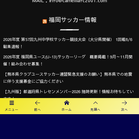
MAIL：info@camelliafc2001.com
福岡サッカー情報
2026年度 第57回九州中学校サッカー競技大会（大分県開催） 1回戦8/6
結果速報！
2026年度 福岡県ユース(U-13)サッカーリーグ 概要掲載！9月～11月開
催！組み合わせ募集！
【熊本県クラブユースサッカー連盟緊急支援のお願い】熊本県での地震
に伴う支援募金にご協力ください
【九州版】都道府県トレセンメンバー2026 随時更新！情報お待ちしてい
ます！
【福岡県少年女子】参加選手掲載！2026年度国民スポーツ大会 第46回九
メニュー
前へ
ホーム
先頭へ
次へ
州ブロック大会 （8/22,23）
2026年度 KYFA第43回九州女子サッカー選手権大会 兼 第48回皇后杯九州
大会（長崎県開催）9/12～14開催！8/4宮崎県代表決定、残り鹿児島8/9