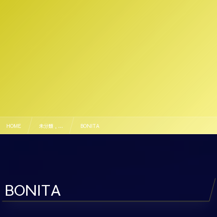
HOME
未分類 , …
BONITA
BONITA