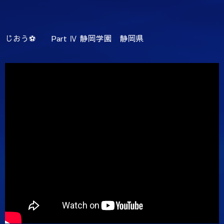
じおう⚽️ Part Ⅳ 静岡学園 静岡県