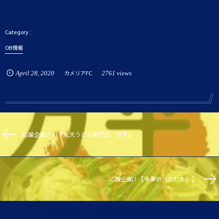
OB情報
April
28
,
2020
カメリアFC
2761 views
応援企画！！『丸天うどん専門店 万平』
応援企画！【多夢炉（たむろ）】