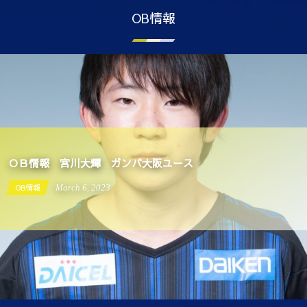
OB情報
ＯＢ情報 宮川大輝 ガンバ大阪ユース
OB情報
March
6
,
2023