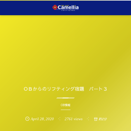
ＯＢからのリフティング宿題 パート３
OB情報
April
28
,
2020
2761 views
約2分