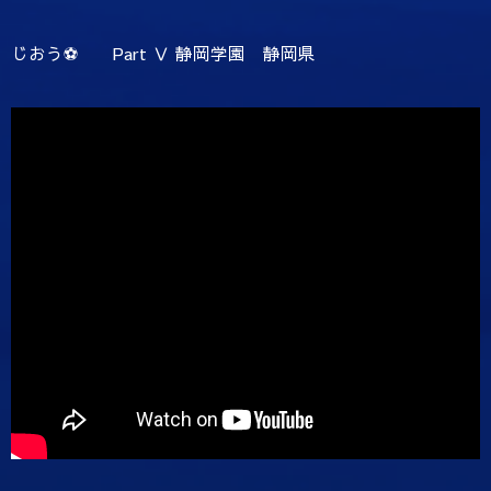
じおう⚽️ Part Ⅴ 静岡学園 静岡県