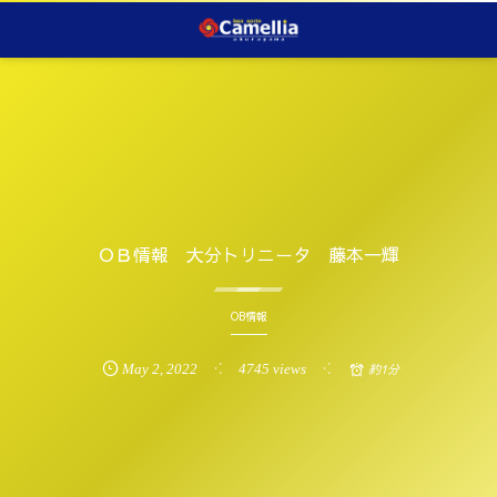
ＯＢ情報 大分トリニータ 藤本一輝
OB情報
May
2
,
2022
4745 views
約1分