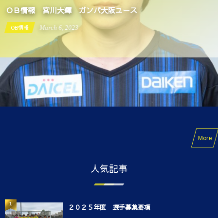
ＯＢ情報 宮川大輝 ガンバ大阪ユース
OB情報
March
6
,
2023
More
人気記事
1
２０２５年度 選手募集要項