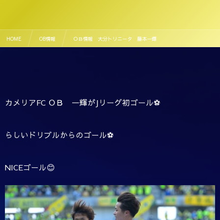
HOME
OB情報
ＯＢ情報 大分トリニータ 藤本一輝
カメリアFC ＯＢ 一輝がJリーグ初ゴール⚽️
らしいドリブルからのゴール⚽️
NICEゴール😊