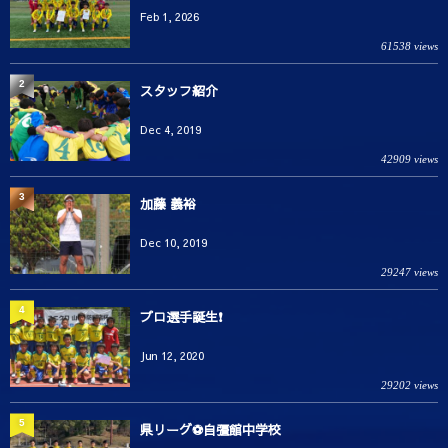
Feb 1, 2026
61538 views
2
スタッフ紹介
Dec 4, 2019
42909 views
3
加藤 義裕
Dec 10, 2019
29247 views
4
プロ選手誕生❗️
Jun 12, 2020
29202 views
5
県リーグ⚽️自彊館中学校