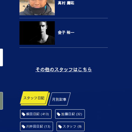
高村 庸祐
金子 裕一
その他のスタッフはこちら
スタッフ日記
月別記事
飯田日記
(413)
加藤日記
(32)
川井田日記
(13)
スタッフ
(9)