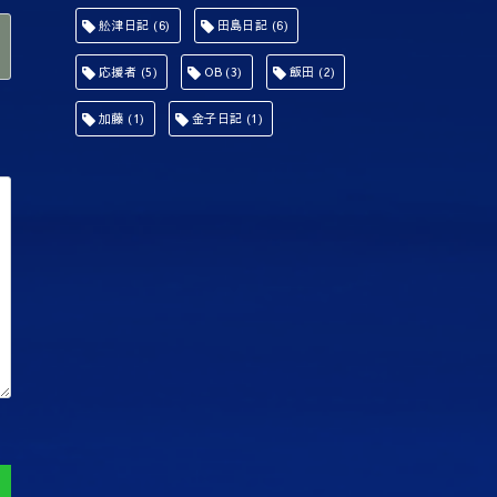
舩津日記
(6)
田島日記
(6)
応援者
(5)
OB
(3)
飯田
(2)
加藤
(1)
金子日記
(1)