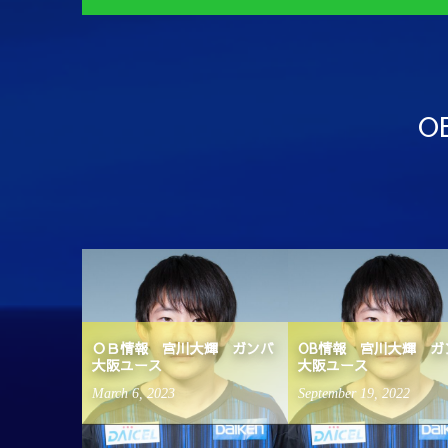
O
進路実績
ＯＢ情報 宮川大輝 ガンバ
OB情報 宮川大輝 ガ
大阪ユース
大阪ユース
March
6
,
2023
September
19
,
2022