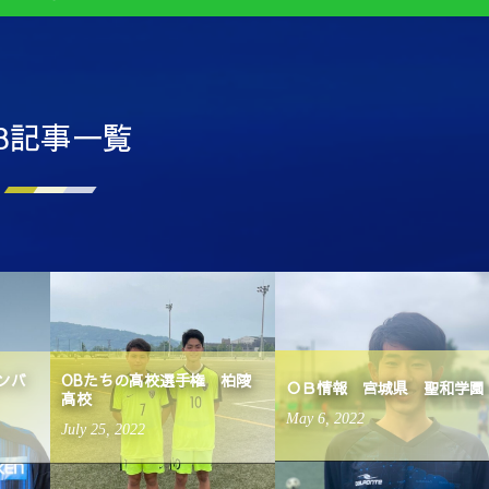
B記事一覧
ンバ
OBたちの高校選手権 柏陵
ＯＢ情報 宮城県 聖和学園
高校
May
6
,
2022
July
25
,
2022