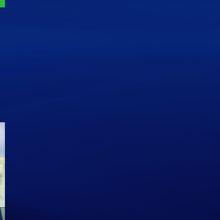
ジュニアユース 進路実績
ＯＢ情報 宮川大輝 ガンバ
O
（高校）
大阪ユース
大
June
26
,
2024
March
6
,
2023
Se