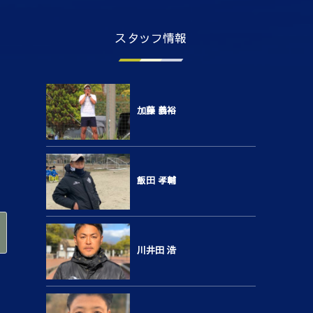
スタッフ情報
加藤 義裕
飯田 孝輔
川井田 浩