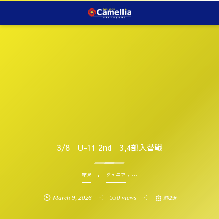
3/8 U-11 2nd 3,4部入替戦
, …
結果
ジュニア
March
9
,
2026
550 views
約2分