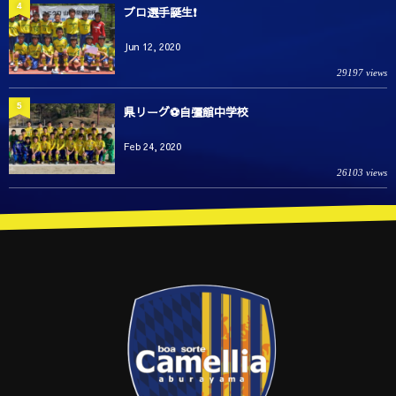
4
プロ選手誕生❗️
Jun 12, 2020
29197 views
5
県リーグ⚽️自彊館中学校
Feb 24, 2020
26103 views