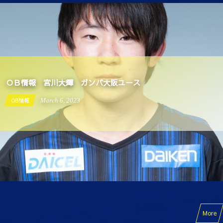
ＯＢ情報 宮川大輝 ガンバ大阪ユース
OB情報
March
6
,
2023
More