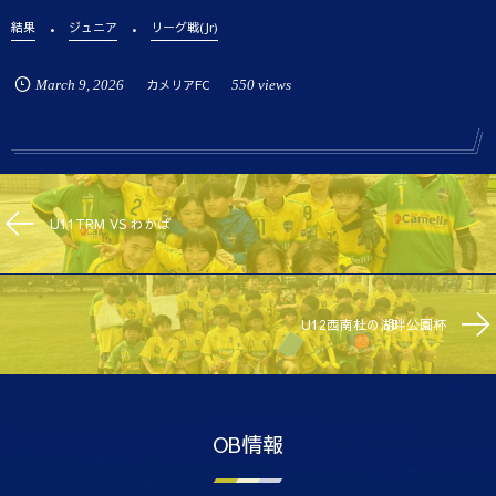
結果
ジュニア
リーグ戦(Jr)
March
9
,
2026
カメリアFC
550 views
U11TRM VS わかば
U12西南杜の湖畔公園杯
OB情報