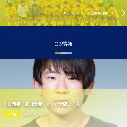
U13 クラブユース選手権開幕！！
OB情報
ＯＢ情報 宮川大輝 ガンバ大阪ユース
OB情報
March
6
,
2023