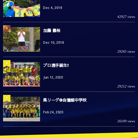
Dec 4, 2019
42927 views
3
加藤 義裕
Dec 10, 2019
29265 views
4
プロ選手誕生❗️
Jun 12, 2020
29212 views
5
県リーグ⚽️自彊館中学校
Feb 24, 2020
26109 views