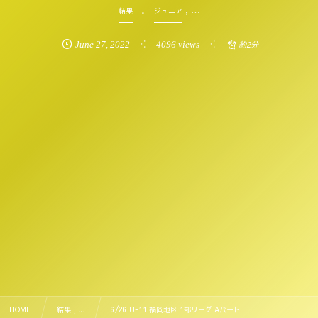
, …
結果
ジュニア
June
27
,
2022
4096 views
約2分
HOME
結果 , …
6/26 U-11 福岡地区 1部リーグ Aパート