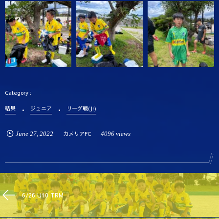
結果
ジュニア
リーグ戦(Jr)
June
27
,
2022
カメリアFC
4096 views
6/26 U10 TRM