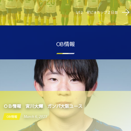
U12 ゼビオカップ２日目
OB情報
ＯＢ情報 宮川大輝 ガンバ大阪ユース
OB情報
March
6
,
2023