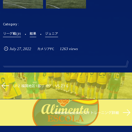
リーグ戦(Jr)
結果
ジュニア
July
27
,
2022
カメリアFC
1263 views
U12 福岡地区1部リーグ VS ZYG
alimento escola 7/28 トレーニング詳細