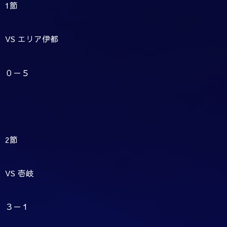
1節
VS エリア伊都
０－５
2節
VS 壱岐
３－１