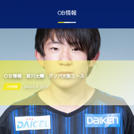
OB情報
ＯＢ情報 宮川大輝 ガンバ大阪ユース
OB情報
March
6
,
2023