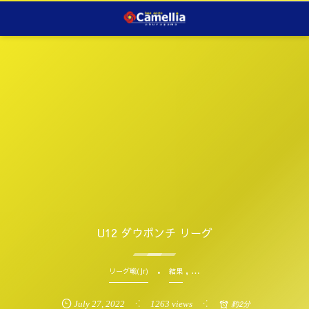
U12 ダウポンチ リーグ
, …
リーグ戦(Jr)
結果
July
27
,
2022
1263 views
約2分