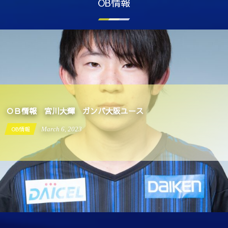
OB情報
ＯＢ情報 宮川大輝 ガンバ大阪ユース
OB情報
March
6
,
2023