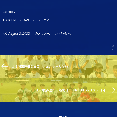
TOBIGERI
結果
ジュニア
August
2
,
2022
カメリアFC
1447 views
U13関西遠征３日目 フェルボール愛知
U13関西遠征 最終日 VERVENTO FES ２日目