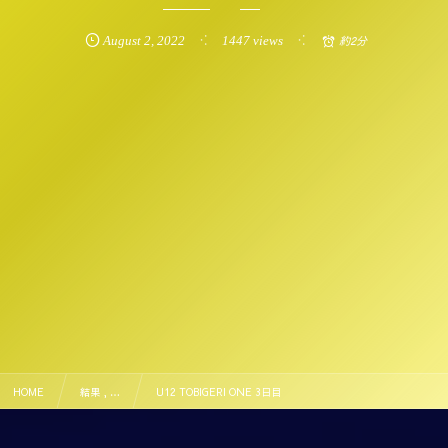
August
2
,
2022
1447 views
約2分
HOME
結果 , …
U12 TOBIGERI ONE 3日目