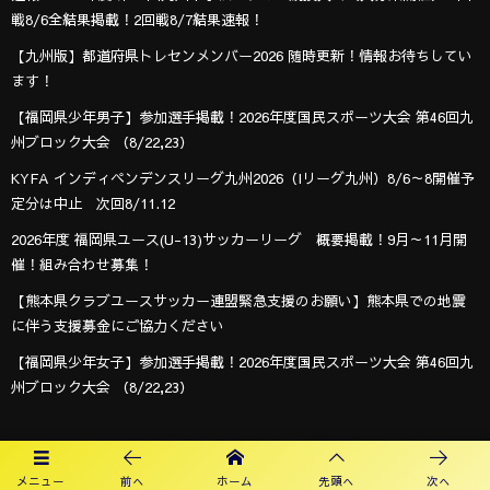
戦8/6全結果掲載！2回戦8/7結果速報！
【九州版】都道府県トレセンメンバー2026 随時更新！情報お待ちしてい
ます！
【福岡県少年男子】参加選手掲載！2026年度国民スポーツ大会 第46回九
州ブロック大会 （8/22,23）
KYFA インディペンデンスリーグ九州2026（Iリーグ九州）8/6～8開催予
定分は中止 次回8/11.12
2026年度 福岡県ユース(U-13)サッカーリーグ 概要掲載！9月～11月開
催！組み合わせ募集！
【熊本県クラブユースサッカー連盟緊急支援のお願い】熊本県での地震
に伴う支援募金にご協力ください
【福岡県少年女子】参加選手掲載！2026年度国民スポーツ大会 第46回九
州ブロック大会 （8/22,23）
オフィシャルスポンサー
メニュー
前へ
ホーム
先頭へ
次へ