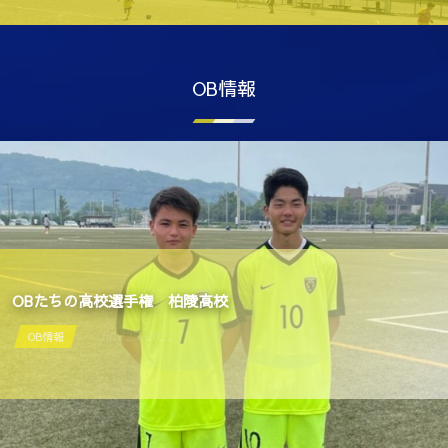
OB情報
OBたちの高校選手権 柏陵高校
OB情報
July
25
,
2022