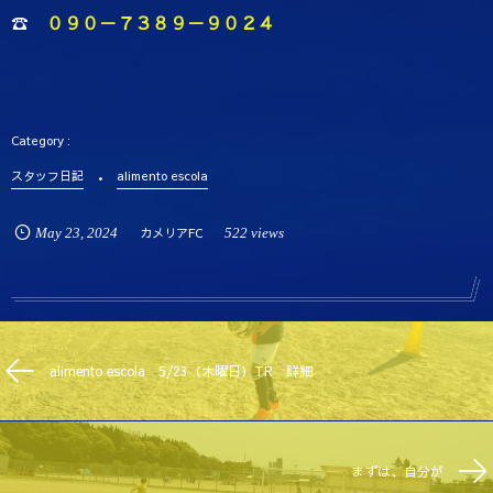
☎
０９０－７３８９－９０２４
スタッフ日記
alimento escola
May
23
,
2024
カメリアFC
522 views
alimento escola 5/23（木曜日）TR 詳細
まずは、自分が