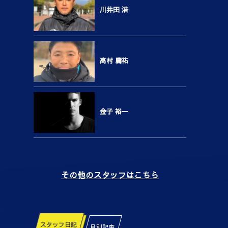
川井田 浩
高村 庸祐
金子 裕一
その他のスタッフはこちら
スタッフ日記
月別記事