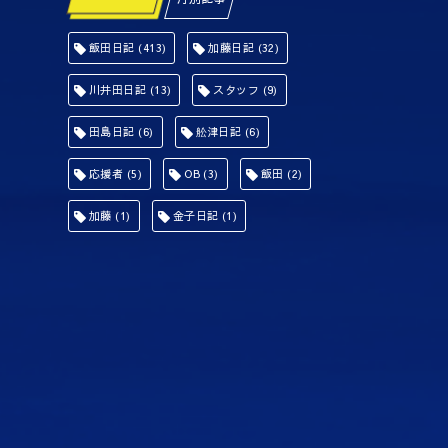
飯田日記
(413)
加藤日記
(32)
川井田日記
(13)
スタッフ
(9)
田島日記
(6)
舩津日記
(6)
応援者
(5)
OB
(3)
飯田
(2)
加藤
(1)
金子日記
(1)