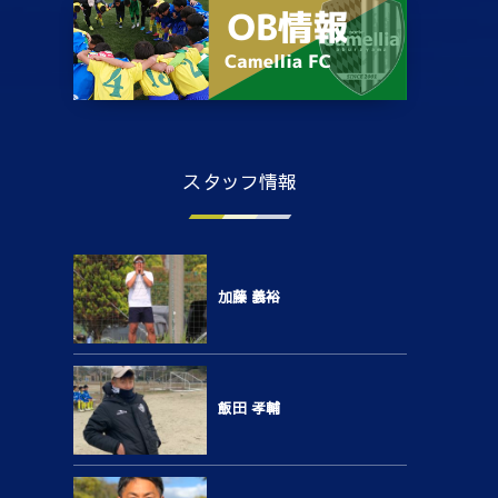
スタッフ情報
加藤 義裕
飯田 孝輔