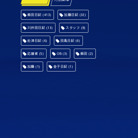
飯田日記
(413)
加藤日記
(32)
川井田日記
(13)
スタッフ
(9)
舩津日記
(6)
田島日記
(6)
応援者
(5)
OB
(3)
飯田
(2)
加藤
(1)
金子日記
(1)