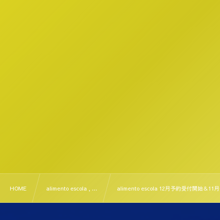
HOME
alimento escola , …
alimento escola 12月予約受付開始＆