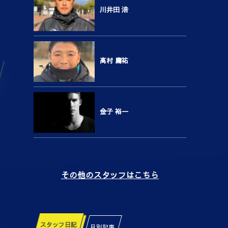
川井田 浩
高村 庸祐
金子 裕一
その他のスタッフはこちら
スタッフ日記
月別記事