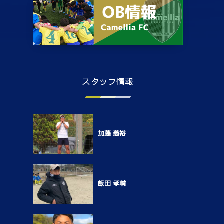
スタッフ情報
加藤 義裕
飯田 孝輔