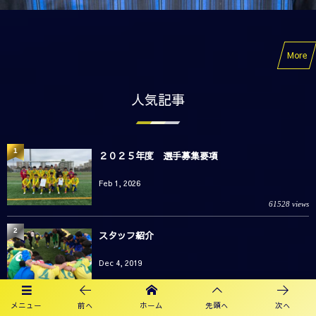
More
人気記事
1
２０２５年度 選手募集要項
Feb 1, 2026
61528 views
2
スタッフ紹介
Dec 4, 2019
42897 views
メニュー
前へ
ホーム
先頭へ
次へ
3
加藤 義裕