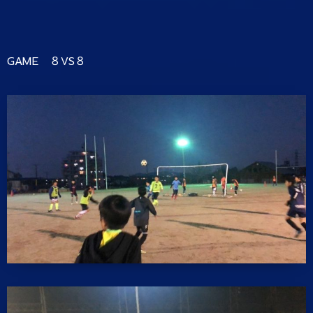
GAME ８VS８