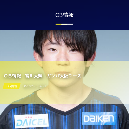
OB情報
OB情報 宮川大輝 ガンバ大阪ユース
OB情報
September
19
,
2022