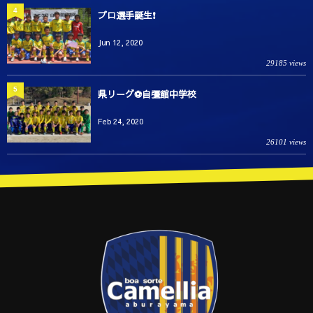
4
プロ選手誕生❗️
Jun 12, 2020
29185 views
5
県リーグ⚽️自彊館中学校
Feb 24, 2020
26101 views