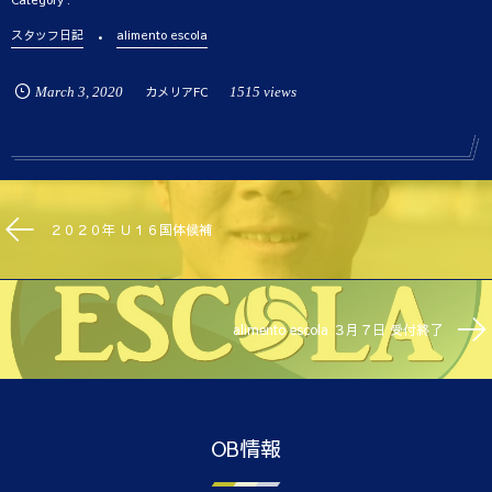
スタッフ日記
alimento escola
March
3
,
2020
カメリアFC
1515 views
２０２０年 Ｕ１６国体候補
alimento escola ３月７日 受付終了
OB情報