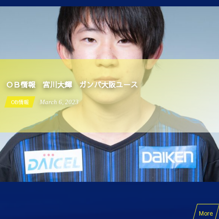
ＯＢ情報 宮川大輝 ガンバ大阪ユース
OB情報
March
6
,
2023
More