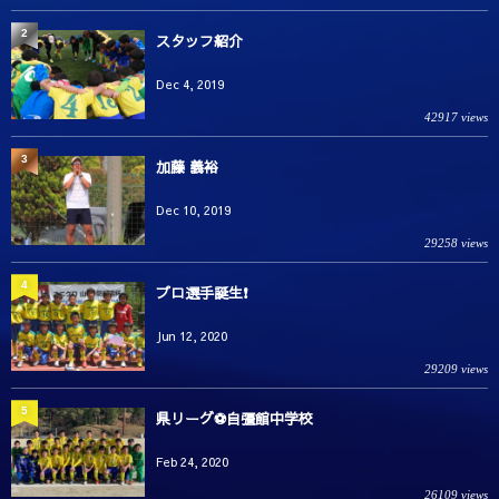
2
スタッフ紹介
Dec 4, 2019
42917 views
3
加藤 義裕
Dec 10, 2019
29258 views
4
プロ選手誕生❗️
Jun 12, 2020
29209 views
5
県リーグ⚽️自彊館中学校
Feb 24, 2020
26109 views