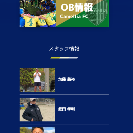
スタッフ情報
加藤 義裕
飯田 孝輔