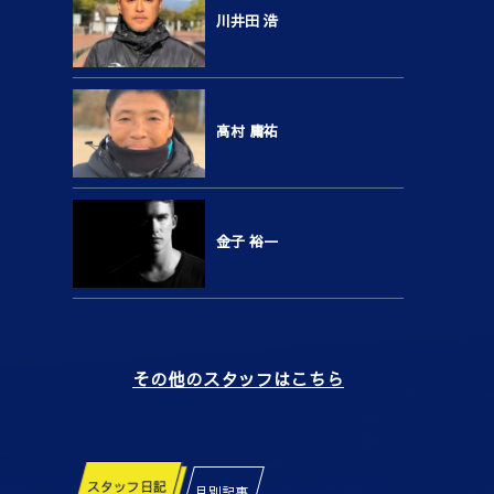
川井田 浩
高村 庸祐
金子 裕一
その他のスタッフはこちら
スタッフ日記
月別記事