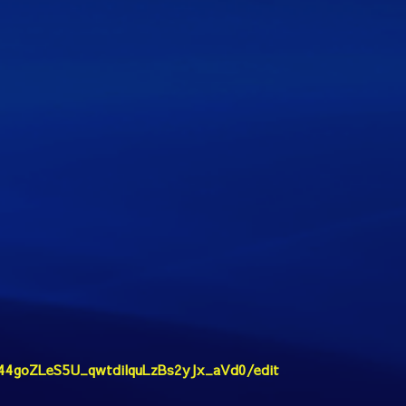
a44goZLeS5U_qwtdilquLzBs2yJx_aVd0/edit