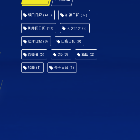
飯田日記
(413)
加藤日記
(32)
川井田日記
(13)
スタッフ
(9)
舩津日記
(6)
田島日記
(6)
応援者
(5)
OB
(3)
飯田
(2)
加藤
(1)
金子日記
(1)