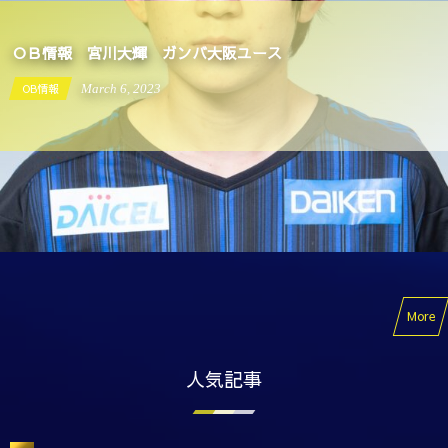
ＯＢ情報 宮川大輝 ガンバ大阪ユース
OB情報
March
6
,
2023
More
人気記事