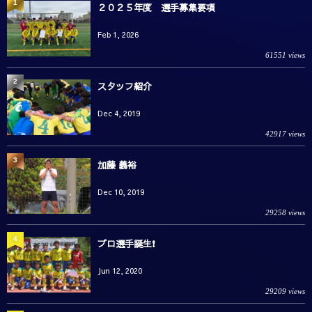
1
２０２５年度 選手募集要項
Feb 1, 2026
61551 views
2
スタッフ紹介
Dec 4, 2019
42917 views
3
加藤 義裕
Dec 10, 2019
29258 views
4
プロ選手誕生❗️
Jun 12, 2020
29209 views